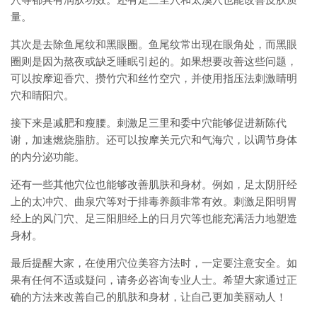
穴等都具有润肤功效。还有足三里穴和太溪穴也能改善皮肤质
量。
其次是去除鱼尾纹和黑眼圈。鱼尾纹常出现在眼角处，而黑眼
圈则是因为熬夜或缺乏睡眠引起的。如果想要改善这些问题，
可以按摩迎香穴、攒竹穴和丝竹空穴，并使用指压法刺激睛明
穴和睛阳穴。
接下来是减肥和瘦腰。刺激足三里和委中穴能够促进新陈代
谢，加速燃烧脂肪。还可以按摩关元穴和气海穴，以调节身体
的内分泌功能。
还有一些其他穴位也能够改善肌肤和身材。例如，足太阴肝经
上的太冲穴、曲泉穴等对于排毒养颜非常有效。刺激足阳明胃
经上的风门穴、足三阳胆经上的日月穴等也能充满活力地塑造
身材。
最后提醒大家，在使用穴位美容方法时，一定要注意安全。如
果有任何不适或疑问，请务必咨询专业人士。希望大家通过正
确的方法来改善自己的肌肤和身材，让自己更加美丽动人！