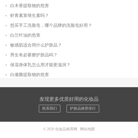
白木香提取物的危害
虾青素算维生素吗？
想买手工洗脸皂，哪个品牌的洗脸皂好用？
白兰叶油的危害
敏感肌适合用什么护肤品？
男生有必要擦护肤品吗？
保湿身体乳怎么用才能更滋润？
白僵菌提取物的危害
发现更多优质好用的化妆品
联系我们
护肤品推荐排行
© 2026
化妆品推荐网
网站地图