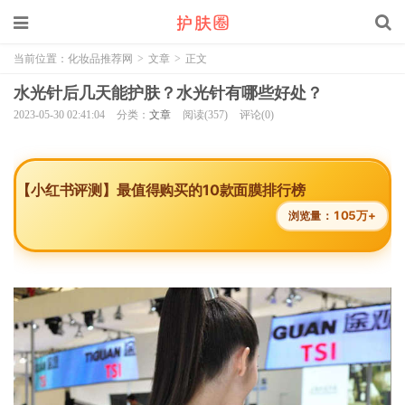
当前位置：
化妆品推荐网
>
文章
>
正文
水光针后几天能护肤？水光针有哪些好处？
2023-05-30 02:41:04
分类：
文章
阅读(357)
评论(0)
【小红书评测】最值得购买的10款面膜排行榜
105万+
浏览量：