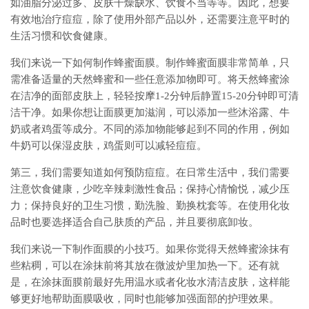
如油脂分泌过多、皮肤干燥缺水、饮食不当等等。因此，想要
有效地治疗痘痘，除了使用外部产品以外，还需要注意平时的
生活习惯和饮食健康。
我们来说一下如何制作蜂蜜面膜。制作蜂蜜面膜非常简单，只
需准备适量的天然蜂蜜和一些任意添加物即可。将天然蜂蜜涂
在洁净的面部皮肤上，轻轻按摩1-2分钟后静置15-20分钟即可清
洁干净。如果你想让面膜更加滋润，可以添加一些沐浴露、牛
奶或者鸡蛋等成分。不同的添加物能够起到不同的作用，例如
牛奶可以保湿皮肤，鸡蛋则可以减轻痘痘。
第三，我们需要知道如何预防痘痘。在日常生活中，我们需要
注意饮食健康，少吃辛辣刺激性食品；保持心情愉悦，减少压
力；保持良好的卫生习惯，勤洗脸、勤换枕套等。在使用化妆
品时也要选择适合自己肤质的产品，并且要彻底卸妆。
我们来说一下制作面膜的小技巧。如果你觉得天然蜂蜜涂抹有
些粘稠，可以在涂抹前将其放在微波炉里加热一下。还有就
是，在涂抹面膜前最好先用温水或者化妆水清洁皮肤，这样能
够更好地帮助面膜吸收，同时也能够加强面部的护理效果。