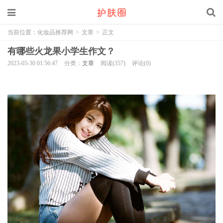
当前位置：
化妆品推荐网
>
文章
>
正文
有哪些火龙果小学生作文？
2023-05-30 01:56:47
分类：
文章
阅读(357)
评论(0)