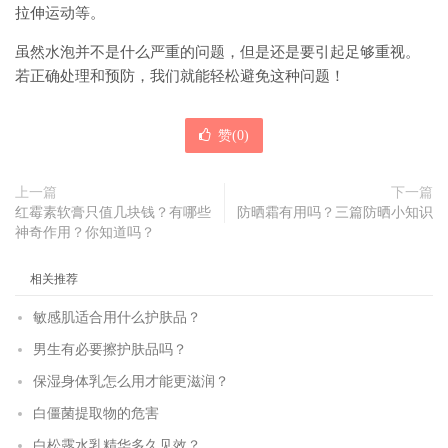
拉伸运动等。
虽然水泡并不是什么严重的问题，但是还是要引起足够重视。
若正确处理和预防，我们就能轻松避免这种问题！
赞(
0
)
上一篇
下一篇
红霉素软膏只值几块钱？有哪些
防晒霜有用吗？三篇防晒小知识
神奇作用？你知道吗？
相关推荐
敏感肌适合用什么护肤品？
男生有必要擦护肤品吗？
保湿身体乳怎么用才能更滋润？
白僵菌提取物的危害
白松露水乳精华多久见效？