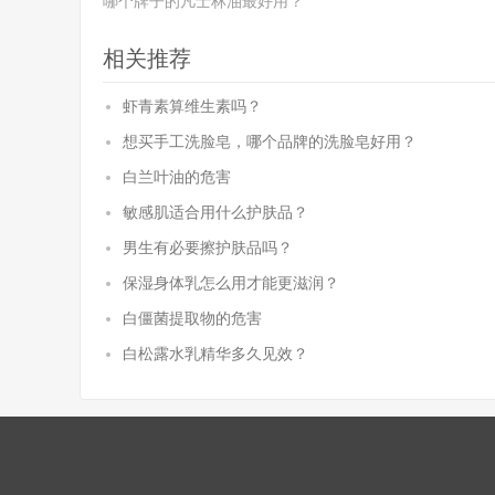
哪个牌子的凡士林油最好用？
相关推荐
虾青素算维生素吗？
想买手工洗脸皂，哪个品牌的洗脸皂好用？
白兰叶油的危害
敏感肌适合用什么护肤品？
男生有必要擦护肤品吗？
保湿身体乳怎么用才能更滋润？
白僵菌提取物的危害
白松露水乳精华多久见效？