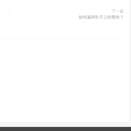
下一篇
如何减掉肚子上的赘肉？