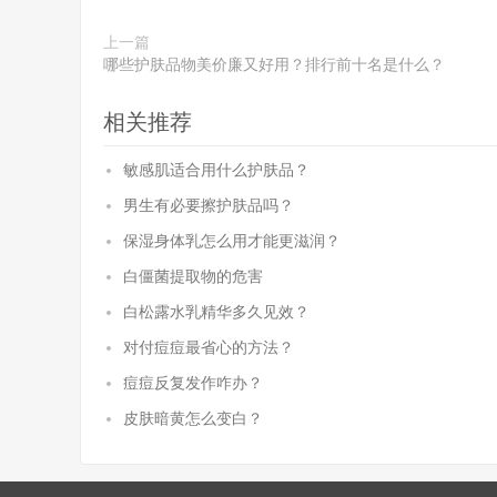
上一篇
哪些护肤品物美价廉又好用？排行前十名是什么？
相关推荐
敏感肌适合用什么护肤品？
男生有必要擦护肤品吗？
保湿身体乳怎么用才能更滋润？
白僵菌提取物的危害
白松露水乳精华多久见效？
对付痘痘最省心的方法？
痘痘反复发作咋办？
皮肤暗黄怎么变白？