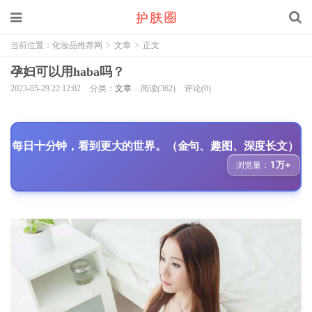
当前位置：
化妆品推荐网
>
文章
>
正文
孕妇可以用haba吗？
2023-05-29 22:12:02
分类：
文章
阅读(362)
评论(0)
每日十分钟，看到更大的世界。（金句、趣图、深度长文）
1万+
浏览量：