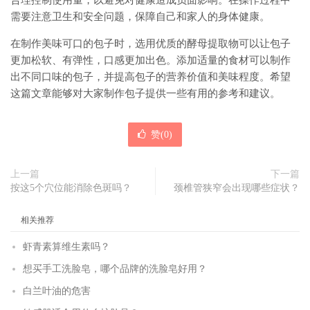
合理控制使用量，以避免对健康造成负面影响。在操作过程中
需要注意卫生和安全问题，保障自己和家人的身体健康。
在制作美味可口的包子时，选用优质的酵母提取物可以让包子
更加松软、有弹性，口感更加出色。添加适量的食材可以制作
出不同口味的包子，并提高包子的营养价值和美味程度。希望
这篇文章能够对大家制作包子提供一些有用的参考和建议。
赞(
0
)
上一篇
下一篇
按这5个穴位能消除色斑吗？
颈椎管狭窄会出现哪些症状？
相关推荐
虾青素算维生素吗？
想买手工洗脸皂，哪个品牌的洗脸皂好用？
白兰叶油的危害