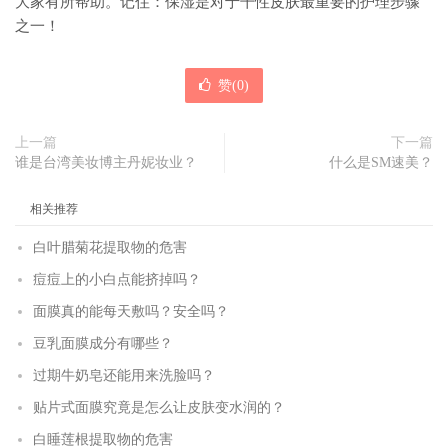
大家有所帮助。记住：保湿是对于干性皮肤最重要的护理步骤
之一！
赞(
0
)
上一篇
下一篇
谁是台湾美妆博主丹妮妆业？
什么是SM速美？
相关推荐
白叶腊菊花提取物的危害
痘痘上的小白点能挤掉吗？
面膜真的能每天敷吗？安全吗？
豆乳面膜成分有哪些？
过期牛奶皂还能用来洗脸吗？
贴片式面膜究竟是怎么让皮肤变水润的？
白睡莲根提取物的危害