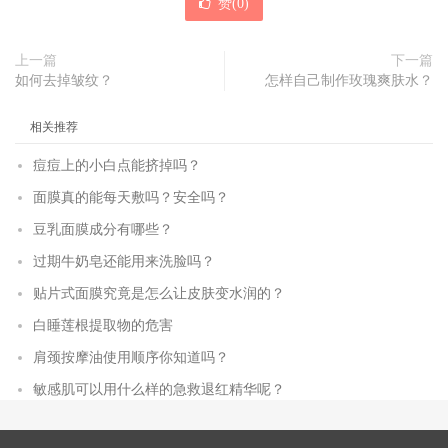
赞(
0
)
上一篇
下一篇
如何去掉皱纹？
怎样自己制作玫瑰爽肤水？
相关推荐
痘痘上的小白点能挤掉吗？
面膜真的能每天敷吗？安全吗？
豆乳面膜成分有哪些？
过期牛奶皂还能用来洗脸吗？
贴片式面膜究竟是怎么让皮肤变水润的？
白睡莲根提取物的危害
肩颈按摩油使用顺序你知道吗？
敏感肌可以用什么样的急救退红精华呢？