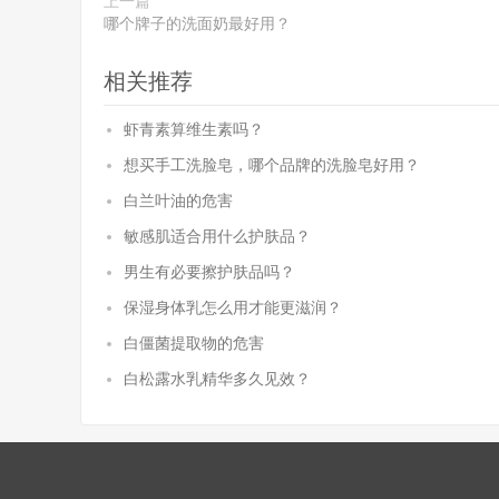
上一篇
哪个牌子的洗面奶最好用？
相关推荐
虾青素算维生素吗？
想买手工洗脸皂，哪个品牌的洗脸皂好用？
白兰叶油的危害
敏感肌适合用什么护肤品？
男生有必要擦护肤品吗？
保湿身体乳怎么用才能更滋润？
白僵菌提取物的危害
白松露水乳精华多久见效？