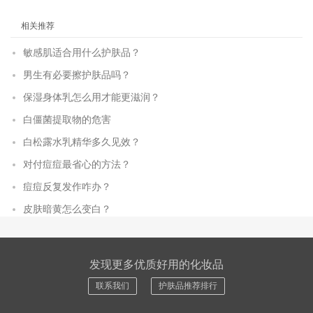
相关推荐
敏感肌适合用什么护肤品？
男生有必要擦护肤品吗？
保湿身体乳怎么用才能更滋润？
白僵菌提取物的危害
白松露水乳精华多久见效？
对付痘痘最省心的方法？
痘痘反复发作咋办？
皮肤暗黄怎么变白？
发现更多优质好用的化妆品
联系我们
护肤品推荐排行