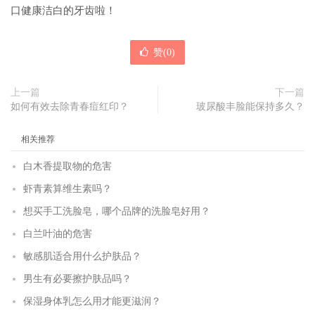
口健康洁白的牙齿啦！
赞(
0
)
上一篇
下一篇
如何有效去除青春痘红印？
玻尿酸丰脸能保持多久？
相关推荐
白木香提取物的危害
虾青素算维生素吗？
想买手工洗脸皂，哪个品牌的洗脸皂好用？
白兰叶油的危害
敏感肌适合用什么护肤品？
男生有必要擦护肤品吗？
保湿身体乳怎么用才能更滋润？