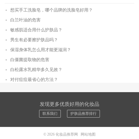
想买手工洗脸皂，哪个品牌的洗脸皂好用？
白兰叶油的危害
敏感肌适合用什么护肤品？
男生有必要擦护肤品吗？
保湿身体乳怎么用才能更滋润？
白僵菌提取物的危害
白松露水乳精华多久见效？
对付痘痘最省心的方法？
发现更多优质好用的化妆品
联系我们
护肤品推荐排行
© 2026
化妆品推荐网
网站地图