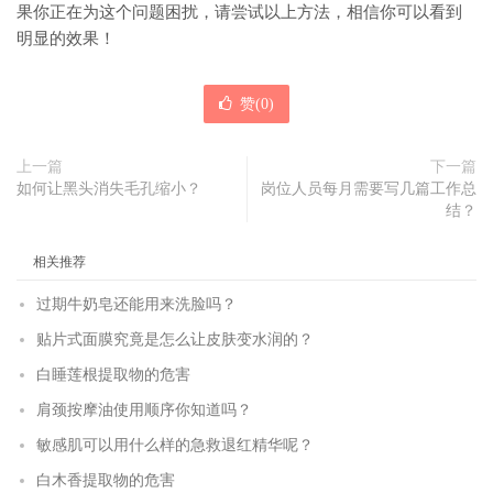
果你正在为这个问题困扰，请尝试以上方法，相信你可以看到
明显的效果！
赞(
0
)
上一篇
下一篇
如何让黑头消失毛孔缩小？
岗位人员每月需要写几篇工作总
结？
相关推荐
过期牛奶皂还能用来洗脸吗？
贴片式面膜究竟是怎么让皮肤变水润的？
白睡莲根提取物的危害
肩颈按摩油使用顺序你知道吗？
敏感肌可以用什么样的急救退红精华呢？
白木香提取物的危害