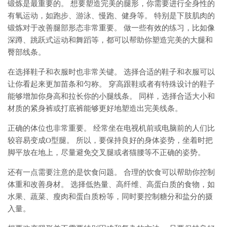
锻炼是最重要的。 想要塑造完美的腿形，你需要进行全身性的
有氧运动，如跑步、游泳、慢跑、健身等。 特别是下肢肌肉的
锻炼对于改善腿部形态非常重要。 做一些有效的练习，比如像
深蹲、跳跃式运动和舞蹈等，都可以帮助你塑造完美的大腿和
臀部线条。
在选择鞋子和衣服时也非常关键。 选择合适的鞋子和衣服可以
让你看起来更加苗条和匀称。 穿高跟鞋或者有特殊设计的鞋子
能够增加你身高和拉长你的小腿线条。 同样，选择合适大小和
材质的紧身裤或打底裤能够更好地塑造出完美线条。
正确的体位也非常重要。 经常坐在电视机前或电脑前的人们比
较容易变成O型腿。 所以，要保持良好的身体姿势，坐着时把
脚平放在地上，尽量避免交叉腿或者猫腰等不正确的姿势。
还有一点需要注意的是饮食问题。 合理的饮食可以帮助你控制
体重和改善身材。 选择低热量、高纤维、高蛋白质的食物，如
水果、蔬菜、瘦肉和蛋白质粉等，同时要控制糖分和盐分的摄
入量。