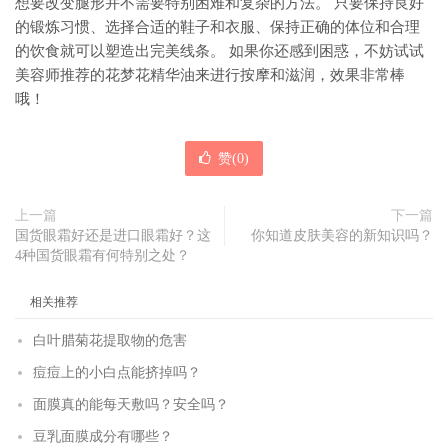
想要改变腿形并不需要特别困难和复杂的方法。 只要保持良好
的锻炼习惯、选择合适的鞋子和衣服、保持正确的体位和合理
的饮食就可以塑造出完美线条。 如果你还感到困惑，不妨试试
美容师推荐的花梦花精华油来进行按摩和滋润，效果非常棒
哦！
赞(
0
)
上一篇
下一篇
国货眼霜好还是进口眼霜好？这
你知道皮肤美容的新知识吗？
4种国货眼霜有何特别之处？
相关推荐
白叶腊菊花提取物的危害
痘痘上的小白点能挤掉吗？
面膜真的能每天敷吗？安全吗？
豆乳面膜成分有哪些？