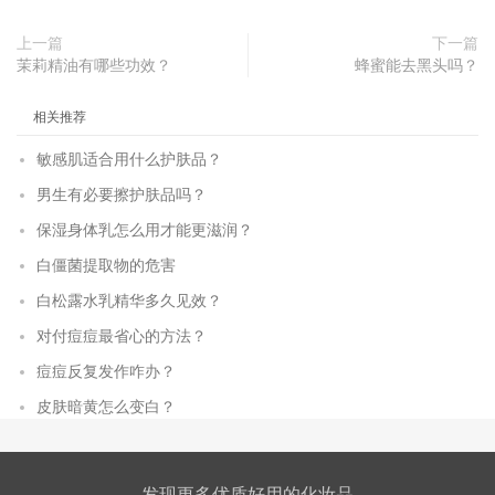
上一篇
下一篇
茉莉精油有哪些功效？
蜂蜜能去黑头吗？
相关推荐
敏感肌适合用什么护肤品？
男生有必要擦护肤品吗？
保湿身体乳怎么用才能更滋润？
白僵菌提取物的危害
白松露水乳精华多久见效？
对付痘痘最省心的方法？
痘痘反复发作咋办？
皮肤暗黄怎么变白？
发现更多优质好用的化妆品