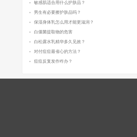
敏感肌适合用什么护肤品？
男生有必要擦护肤品吗？
保湿身体乳怎么用才能更滋润？
白僵菌提取物的危害
白松露水乳精华多久见效？
对付痘痘最省心的方法？
痘痘反复发作咋办？