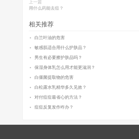
上一篇
用什么药能去痘？
相关推荐
白兰叶油的危害
敏感肌适合用什么护肤品？
男生有必要擦护肤品吗？
保湿身体乳怎么用才能更滋润？
白僵菌提取物的危害
白松露水乳精华多久见效？
对付痘痘最省心的方法？
痘痘反复发作咋办？