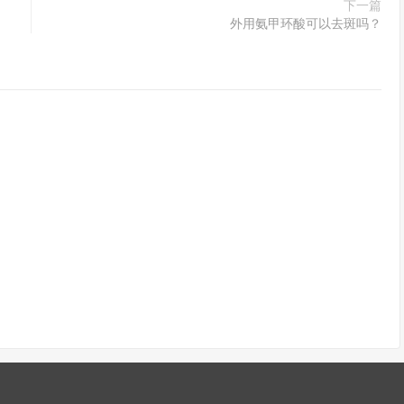
下一篇
外用氨甲环酸可以去斑吗？