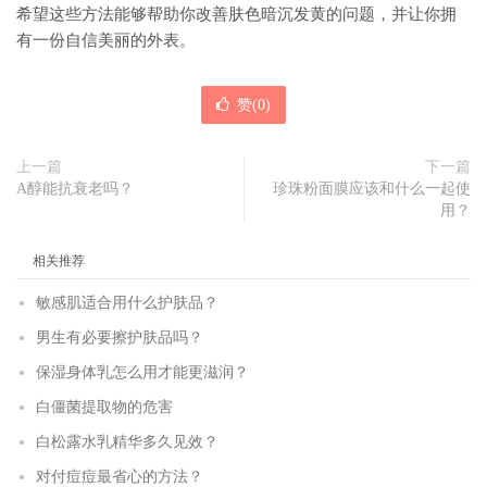
希望这些方法能够帮助你改善肤色暗沉发黄的问题，并让你拥
有一份自信美丽的外表。
赞(
0
)
上一篇
下一篇
A醇能抗衰老吗？
珍珠粉面膜应该和什么一起使
用？
相关推荐
敏感肌适合用什么护肤品？
男生有必要擦护肤品吗？
保湿身体乳怎么用才能更滋润？
白僵菌提取物的危害
白松露水乳精华多久见效？
对付痘痘最省心的方法？