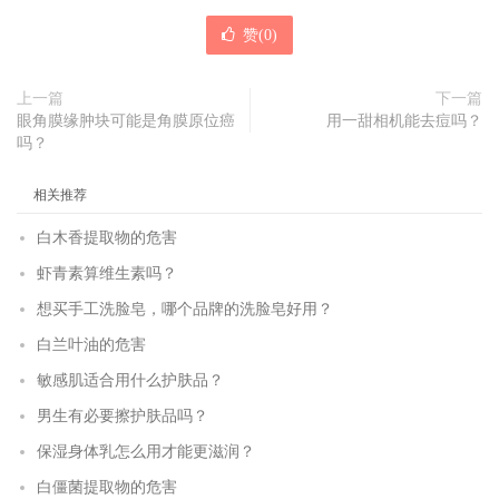
赞(
0
)
上一篇
下一篇
眼角膜缘肿块可能是角膜原位癌
用一甜相机能去痘吗？
吗？
相关推荐
白木香提取物的危害
虾青素算维生素吗？
想买手工洗脸皂，哪个品牌的洗脸皂好用？
白兰叶油的危害
敏感肌适合用什么护肤品？
男生有必要擦护肤品吗？
保湿身体乳怎么用才能更滋润？
白僵菌提取物的危害