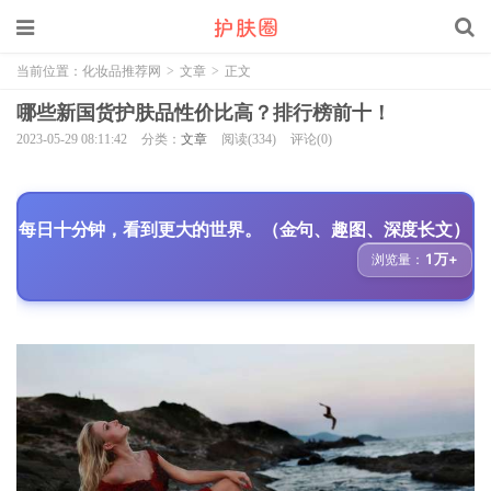
当前位置：
化妆品推荐网
>
文章
>
正文
哪些新国货护肤品性价比高？排行榜前十！
2023-05-29 08:11:42
分类：
文章
阅读(334)
评论(0)
每日十分钟，看到更大的世界。（金句、趣图、深度长文）
1万+
浏览量：