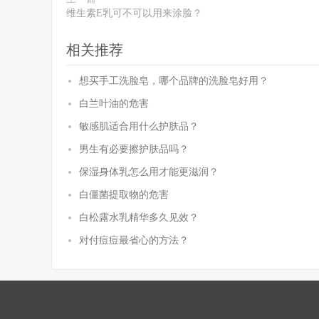
维生素E乳可不可以用来涂脸？
相关推荐
想买手工洗脸皂，哪个品牌的洗脸皂好用？
白兰叶油的危害
敏感肌适合用什么护肤品？
男生有必要擦护肤品吗？
保湿身体乳怎么用才能更滋润？
白僵菌提取物的危害
白松露水乳精华多久见效？
对付痘痘最省心的方法？