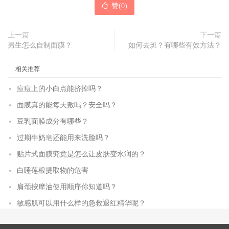
赞(
0
)
上一篇
下一篇
男生怎么自制面膜？
如何去斑？有哪些有效方法？
相关推荐
痘痘上的小白点能挤掉吗？
面膜真的能每天敷吗？安全吗？
豆乳面膜成分有哪些？
过期牛奶皂还能用来洗脸吗？
贴片式面膜究竟是怎么让皮肤变水润的？
白睡莲根提取物的危害
肩颈按摩油使用顺序你知道吗？
敏感肌可以用什么样的急救退红精华呢？