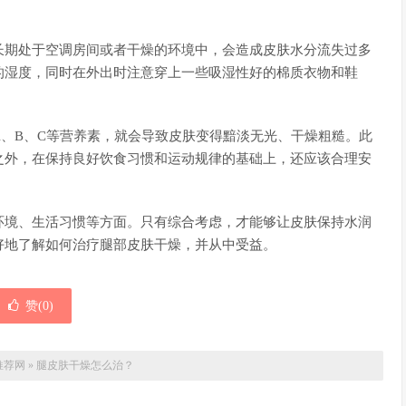
。
长期处于空调房间或者干燥的环境中，会造成皮肤水分流失过多
的湿度，同时在外出时注意穿上一些吸湿性好的棉质衣物和鞋
、B、C等营养素，就会导致皮肤变得黯淡无光、干燥粗糙。此
之外，在保持良好饮食习惯和运动规律的基础上，还应该合理安
环境、生活习惯等方面。只有综合考虑，才能够让皮肤保持水润
好地了解如何治疗腿部皮肤干燥，并从中受益。
赞(
0
)
推荐网
»
腿皮肤干燥怎么治？