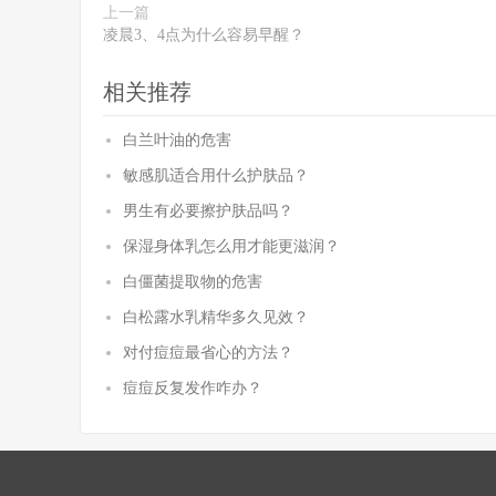
上一篇
凌晨3、4点为什么容易早醒？
相关推荐
白兰叶油的危害
敏感肌适合用什么护肤品？
男生有必要擦护肤品吗？
保湿身体乳怎么用才能更滋润？
白僵菌提取物的危害
白松露水乳精华多久见效？
对付痘痘最省心的方法？
痘痘反复发作咋办？