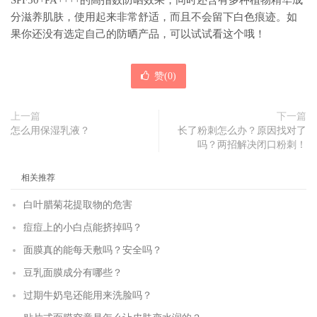
SPF50+PA++++的高指数防晒效果，同时还含有多种植物精华成
分滋养肌肤，使用起来非常舒适，而且不会留下白色痕迹。如
果你还没有选定自己的防晒产品，可以试试看这个哦！
赞(
0
)
上一篇
下一篇
怎么用保湿乳液？
长了粉刺怎么办？原因找对了
吗？两招解决闭口粉刺！
相关推荐
白叶腊菊花提取物的危害
痘痘上的小白点能挤掉吗？
面膜真的能每天敷吗？安全吗？
豆乳面膜成分有哪些？
过期牛奶皂还能用来洗脸吗？