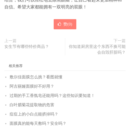
结合，我们可以轻松地去除黑眼圈，让自己看起来更加精神和
自信。希望大家都能拥有一双明亮的双眼！
赞(
0
)
上一篇
下一篇
女生节有哪些特价商品？
你知道厨房里这个东西不换可能
会自毁肝脏吗？
相关推荐
敷尔佳面膜怎么挑？看图就懂
阿古丽娅面膜好不好用？
过期的手工香氛皂还能用吗？这些知识要知道！
白叶腊菊花提取物的危害
痘痘上的小白点能挤掉吗？
面膜真的能每天敷吗？安全吗？