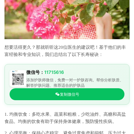
想要活得更久？那就听听这20位医生的建议吧！基于他们的丰
富经验和专业知识，我们总结出了以下长寿秘诀：
微信号：
11715616
添加护肤师微信，免费一对一护肤咨询。帮你分析肤质、
解答护肤问题、推荐适合的护肤品
复制微信号
1. 均衡饮食：多吃水果、蔬菜和粗粮，少吃油炸、高糖和高盐
食品。均衡的饮食有助于保持身体健康，预防慢性疾病。
2. 心理平衡：保持心态稳定，避免过度焦虑和抑郁。压力过大