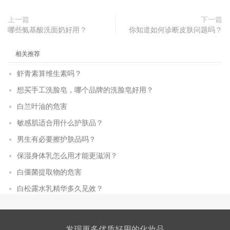
上一篇
下一篇
哪些氨基酸洗面奶好用？
你知道如何诊断皮肤问题吗？
相关推荐
虾青素算维生素吗？
想买手工洗脸皂，哪个品牌的洗脸皂好用？
白兰叶油的危害
敏感肌适合用什么护肤品？
男生有必要擦护肤品吗？
保湿身体乳怎么用才能更滋润？
白僵菌提取物的危害
白松露水乳精华多久见效？
发现更多优质好用的化妆品