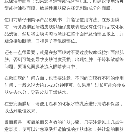
或保湿型面膜；如果您有油性或混合性肌肤，则建议使用清爽
型或控油型面膜。敏感性肌肤应选择无刺激成分的面膜。
使用前请仔细阅读产品说明书，并遵循使用方法。在敷面膜
前，请务必彻底清洁皮肤以确保皮肤表层没有任何污垢或化妆
品残留。然后将面膜均匀地涂抹在整个面部及颈部区域上，并
避免接触眼睛、口和鼻子等敏感部位。
还有一点很重要，就是在敷面膜时不要过度按摩或拉扯面部肌
肤。否则可能会导致皮肤过度受损，出现红肿、干燥和敏感等
问题。要避免面膜液流入眼睛或口中。
在敷面膜的时间方面，也需要注意。不同的面膜有不同的使用
时间，一般来说大约15-20分钟即可。如果用时过长可能会使皮
肤失去水分，导致皮肤干燥缺水。
在敷完面膜后，请使用温和的化妆水或乳液进行清洁和保湿，
以达到最佳效果。
敷面膜是一项简单而又有效的护肤步骤。只要注意以上几点注
意事项，便可以让您享受舒适愉悦的护肤体验，并让您的肌肤