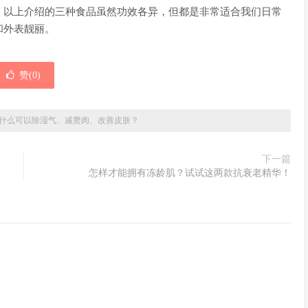
。以上介绍的三种食品虽然功效各异，但都是非常适合我们日常
和外表靓丽。
赞(
0
)
什么可以除湿气、减赘肉、改善皮肤？
下一篇
怎样才能拥有冻龄肌？试试这两款抗衰老精华！