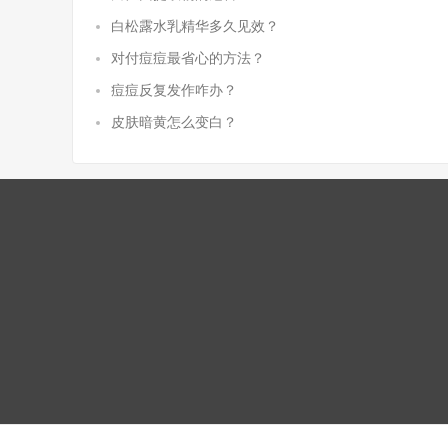
白松露水乳精华多久见效？
对付痘痘最省心的方法？
痘痘反复发作咋办？
皮肤暗黄怎么变白？