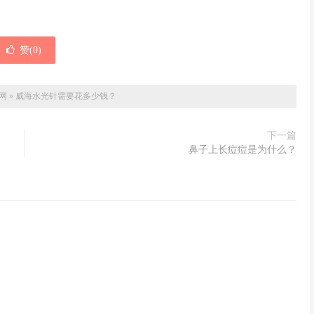
赞(
0
)
网
»
威海水光针需要花多少钱？
下一篇
鼻子上长痘痘是为什么？