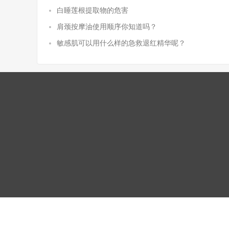
白睡莲根提取物的危害
肩颈按摩油使用顺序你知道吗？
敏感肌可以用什么样的急救退红精华呢？