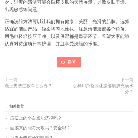
次，过度的清洁可能会破坏皮肤的天然屏障，导致皮肤干燥、
出现敏感等问题。
正确洗脸方法可以让我们拥有健康、美丽、光滑的肌肤。选择
适宜的洁面产品、轻柔均匀地涂抹、注意清洁脸部各个角落、
用毛巾轻轻按压干净、以及保湿都是重要环节。希望大家能够
认真对待这项日常护理，并且享受洗脸的乐趣。
赞(
0
)
上一篇
下一篇
晚上皮肤过敏痒怎么办？
怎样用芦荟胶让脸部肌肤充满水
分？
相关推荐
痘痘上的小白点能挤掉吗？
面膜真的能每天敷吗？安全吗？
豆乳面膜成分有哪些？