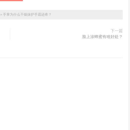
»
手掌为什么干燥抹护手霜还疼？
下一篇
脸上涂蜂蜜有啥好处？