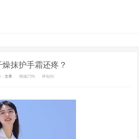
干燥抹护手霜还疼？
类：
文章
阅读(729)
评论(0)