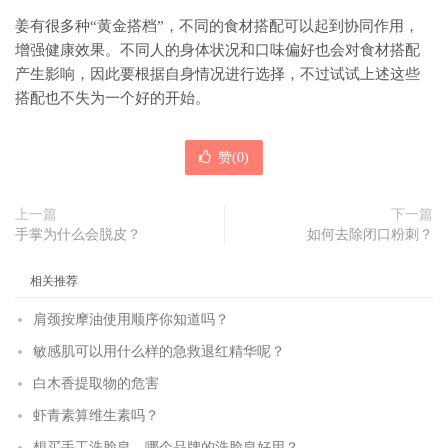
姜有很多种“黄金搭档”，不同的食材搭配可以起到协同作用，
增强健康效果。不同人的身体状况和口味偏好也会对食材搭配
产生影响，因此要根据自身情况进行选择，不过试试上述这些
搭配也不失为一个好的开始。
赞(
0
)
上一篇
下一篇
手掌为什么会脱皮？
如何去除闭口粉刺？
相关推荐
肩颈按摩油使用顺序你知道吗？
敏感肌可以用什么样的急救退红精华呢？
白木香提取物的危害
虾青素算维生素吗？
想买手工洗脸皂，哪个品牌的洗脸皂好用？