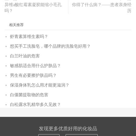
异维a酸红霉素凝胶能缩小毛孔
你得了什么病？——患者亲身经
吗？
历
相关推荐
虾青素算维生素吗？
想买手工洗脸皂，哪个品牌的洗脸皂好用？
白兰叶油的危害
敏感肌适合用什么护肤品？
男生有必要擦护肤品吗？
保湿身体乳怎么用才能更滋润？
白僵菌提取物的危害
白松露水乳精华多久见效？
发现更多优质好用的化妆品