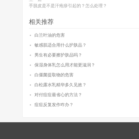
手脱皮是不是汗疱疹引起的？怎么处理？
相关推荐
白兰叶油的危害
敏感肌适合用什么护肤品？
男生有必要擦护肤品吗？
保湿身体乳怎么用才能更滋润？
白僵菌提取物的危害
白松露水乳精华多久见效？
对付痘痘最省心的方法？
痘痘反复发作咋办？