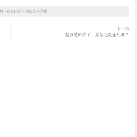
网
»
皮肤问题？找皮肤科医生！
下一篇
赵雅芝63岁了，素颜照老态尽显？